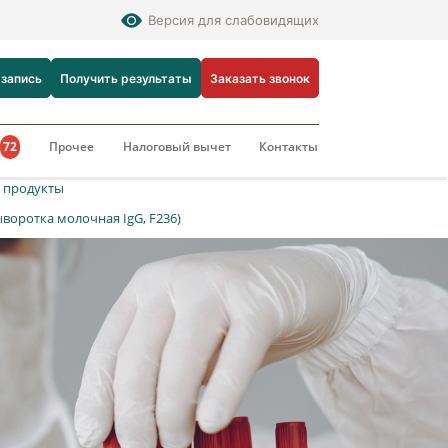
Версия для слабовидящих
 запись
Получить результаты
Заказать звонок
и
72
Прочее
Налоговый вычет
Контакты
 продукты
воротка молочная IgG, F236)