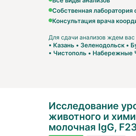
Собственная лаборатория с
Консультация врача коорд
Для сдачи анализов ждем вас
•
Казань
•
Зеленодольск
•
Б
•
Чистополь
•
Набережные 
Исследование уро
животного и хими
молочная IgG, F2