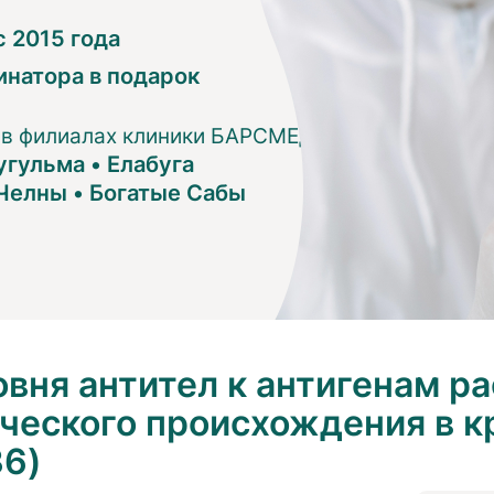
 2015 года
инатора в подарок
 в филиалах клиники БАРСМЕД:
угульма
•
Елабуга
Челны
•
Богатые Сабы
вня антител к антигенам ра
ческого происхождения в к
36)