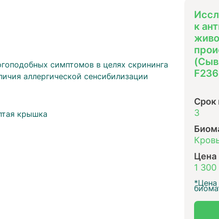
Иссл
к ан
живо
прои
(Сыв
ргоподобных симптомов в целях скрининга
F236
личия аллергической сенсибилизации
ы
Срок
3
лтая крышка
Биом
Кровь
Цена
1 300
*Цена 
биома