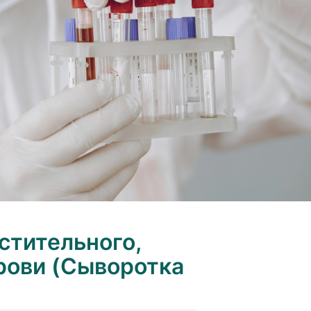
стительного,
рови (Сыворотка