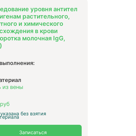
едование уровня антител
тигенам растительного,
тного и химического
схождения в крови
оротка молочная IgG,
)
 выполнения:
атериал
 из вены
 руб
указана без взятия
териала
Записаться