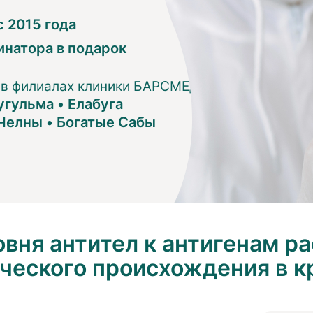
 2015 года
инатора в подарок
 в филиалах клиники БАРСМЕД:
угульма
•
Елабуга
Челны
•
Богатые Сабы
вня антител к антигенам ра
ческого происхождения в к