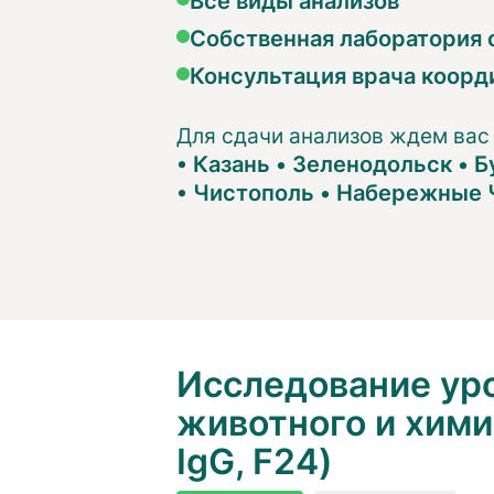
Собственная лаборатория с
Консультация врача коорд
Для сдачи анализов ждем вас
•
Казань
•
Зеленодольск
•
Б
•
Чистополь
•
Набережные 
Исследование уро
животного и хими
IgG, F24)