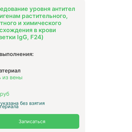
едование уровня антител
тигенам растительного,
тного и химического
схождения в крови
ветки IgG, F24)
 выполнения:
атериал
 из вены
 руб
указана без взятия
териала
Записаться