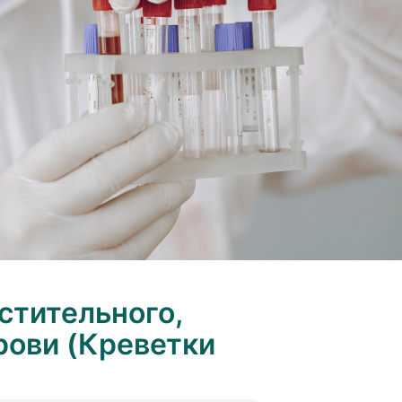
стительного,
рови (Креветки