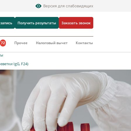
Версия для слабовидящих
 запись
Получить результаты
Заказать звонок
и
72
Прочее
Налоговый вычет
Контакты
ты
ветки IgG, F24)