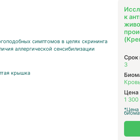
Иссл
к ан
живо
прои
(Кре
ргоподобных симптомов в целях скрининга
личия аллергической сенсибилизации
Срок
ы
3
лтая крышка
Биом
Кровь
Цена
1 300
*Цена 
биома