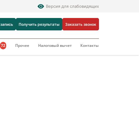
Версия для слабовидящих
 запись
Получить результаты
Заказать звонок
и
72
Прочее
Налоговый вычет
Контакты