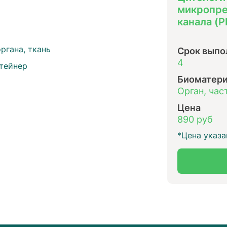
микропре
канала (
органа, ткань
Срок выпо
4
тейнер
Биоматер
Орган, час
Цена
890 руб
*Цена указа