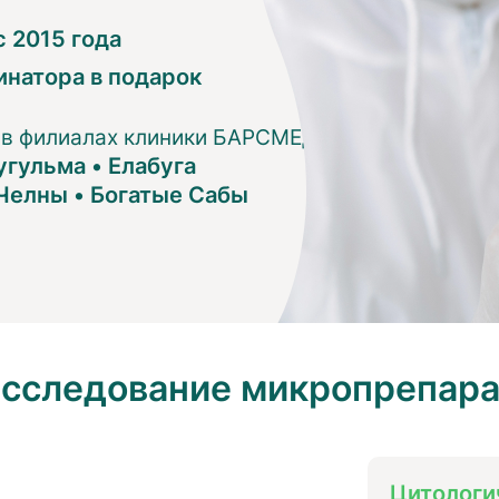
 2015 года
инатора в подарок
 в филиалах клиники БАРСМЕД:
угульма
•
Елабуга
Челны
•
Богатые Сабы
исследование микропрепара
Цитологи