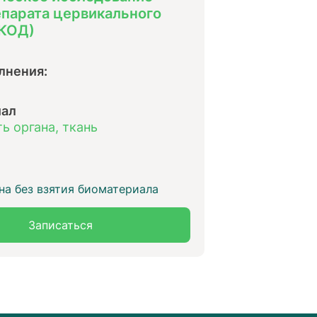
парата цервикального
РКОД)
лнения:
иал
ть органа, ткань
на без взятия биоматериала
Записаться