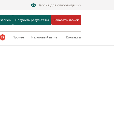
Версия для слабовидящих
 запись
Получить результаты
Заказать звонок
и
72
Прочее
Налоговый вычет
Контакты