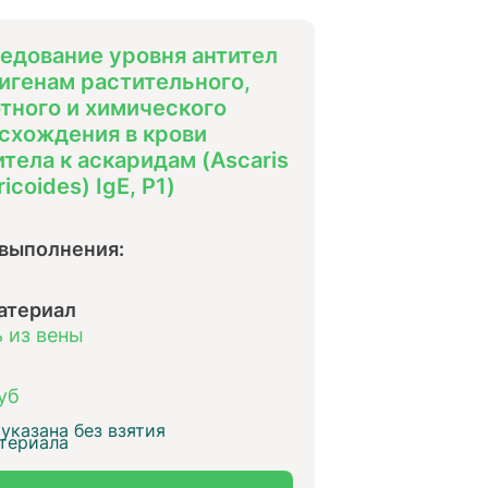
едование уровня антител
тигенам растительного,
тного и химического
схождения в крови
итела к аскаридам (Ascaris
icoides) IgЕ, P1)
 выполнения:
атериал
 из вены
уб
указана без взятия
териала