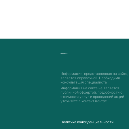
Информация, представленная на сайте,
является справочной. Необходима
консультация специалиста
Информация на сайте не является
публичной оффертой, подробности о
стоимости услуг и проведений акций
уточняйте в контакт центре
Пoлитика конфиденциальности