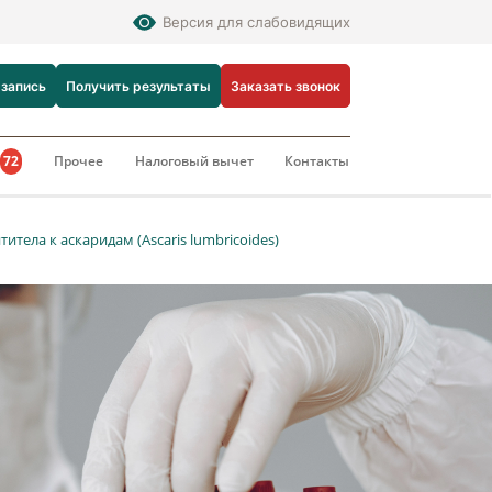
Версия для слабовидящих
 запись
Получить результаты
Заказать звонок
и
72
Прочее
Налоговый вычет
Контакты
тела к аскаридам (Ascaris lumbricoides)