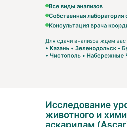
Все виды анализов
Собственная лаборатория с
Консультация врача коорд
Для сдачи анализов ждем вас
•
Казань
•
Зеленодольск
•
Б
•
Чистополь
•
Набережные 
Исследование уро
животного и хими
аскаридам (Ascaris