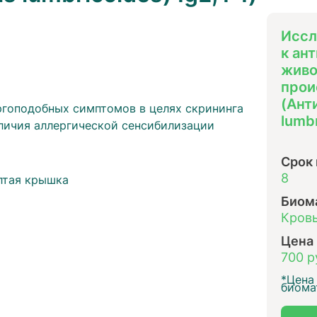
Иссл
к ан
живо
прои
(Ант
ргоподобных симптомов в целях скрининга
lumbr
личия аллергической сенсибилизации
ы
Срок
8
лтая крышка
Биом
Кровь
Цена
700 р
*Цена 
биома