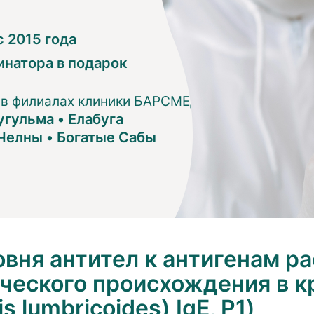
 2015 года
инатора в подарок
 в филиалах клиники БАРСМЕД:
угульма
•
Елабуга
Челны
•
Богатые Сабы
вня антител к антигенам ра
ческого происхождения в кр
 lumbricoides) IgЕ, P1)