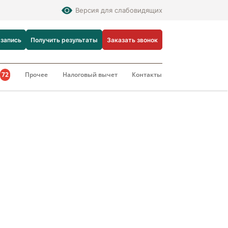
Версия для слабовидящих
 запись
Получить результаты
Заказать звонок
и
72
Прочее
Налоговый вычет
Контакты