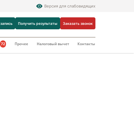
Версия для слабовидящих
 запись
Получить результаты
Заказать звонок
и
72
Прочее
Налоговый вычет
Контакты