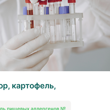
р, картофель,
ль пищевых аллергенов №