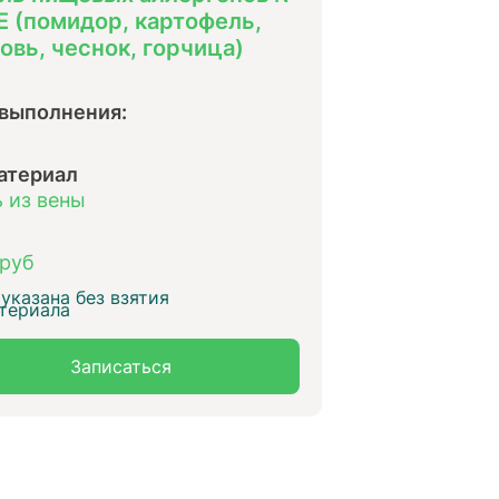
gE (помидор, картофель,
овь, чеснок, горчица)
 выполнения:
атериал
 из вены
 руб
указана без взятия
териала
Записаться