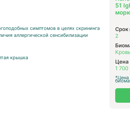
51 I
морк
ргоподобных симптомов в целях скрининга
Срок
личия аллергической сенсибилизации
2
Биом
ы
Кровь
лтая крышка
Цена
1 700
*Цена 
биома