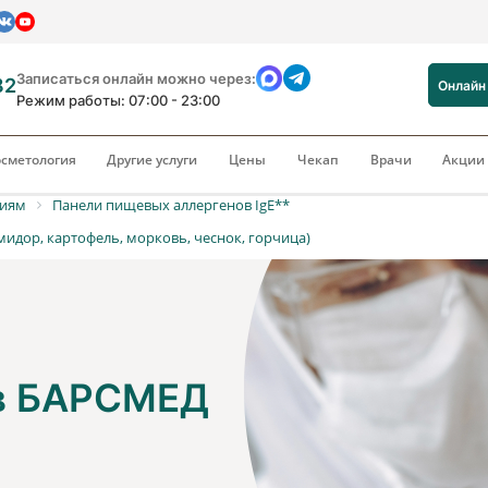
Записаться онлайн можно через:
82
Онлайн
Режим работы: 07:00 - 23:00
сметология
Другие услуги
Цены
Чекап
Врачи
Акци
риям
Панели пищевых аллергенов IgE**
идор, картофель, морковь, чеснок, горчица)
 в БАРСМЕД