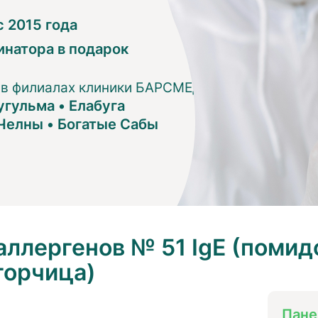
 2015 года
инатора в подарок
 в филиалах клиники БАРСМЕД:
угульма
•
Елабуга
Челны
•
Богатые Сабы
ллергенов № 51 IgE (помидо
горчица)
Пане