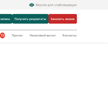
Версия для слабовидящих
 запись
Получить результаты
Заказать звонок
и
72
Прочее
Налоговый вычет
Контакты