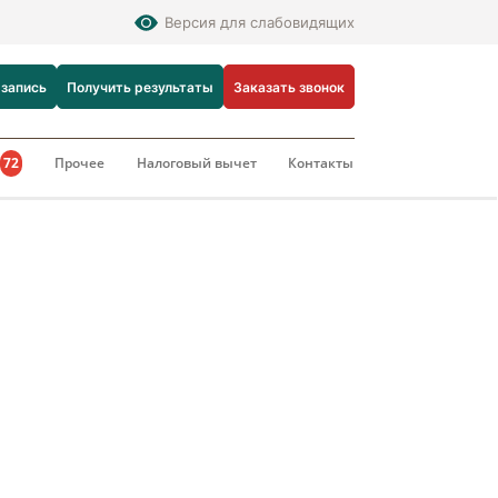
Версия для слабовидящих
 запись
Получить результаты
Заказать звонок
и
72
Прочее
Налоговый вычет
Контакты