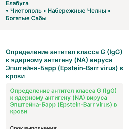
Елабуга
•
Чистополь
•
Набережные Челны
•
Богатые Сабы
Определение антител класса G (IgG)
к ядерному антигену (NА) вируса
Эпштейна-Барр (Epstein-Barr virus) в
крови
Определение антител класса G (IgG)
к ядерному антигену (NА) вируса
Эпштейна-Барр (Epstein-Barr virus) в
крови
Срок выполнения: