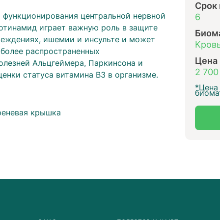
Срок
и функционирования центральной нервной
6
котинамид играет важную роль в защите
Биом
еждениях, ишемии и инсульте и может
Кровь
аиболее распространенных
Цена
олезней Альцгеймера, Паркинсона и
2 700
ценки статуса витамина В3 в организме.
*Цена 
биома
ы
еневая крышка