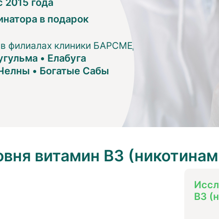
 2015 года
инатора в подарок
 в филиалах клиники БАРСМЕД:
угульма
•
Елабуга
Челны
•
Богатые Сабы
вня витамин B3 (никотинам
Иссл
B3 (