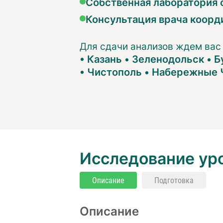
Собственная лаборатория с
Консультация врача коорд
Для сдачи анализов ждем вас
•
Казань
•
Зеленодольск
•
Б
•
Чистополь
•
Набережные 
Исследование уро
Описание
Подготовка
Описание