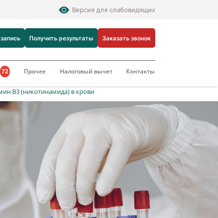
Версия для слабовидящих
 запись
Получить результаты
Заказать звонок
и
72
Прочее
Налоговый вычет
Контакты
мин B3 (никотинамида) в крови