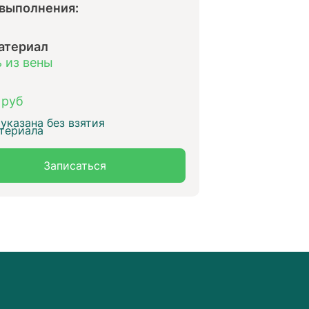
 выполнения:
атериал
 из вены
 руб
указана без взятия
териала
Записаться