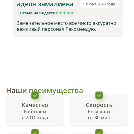
аделя замалиева
1 июня 2026 года
★
★
★
★
★
Отзыв на
Я
ндексе
Замечательное место все чисто аккуратно
а
вежливый персонал Рекомендую.
з
Наши
преимущества
Качество
Скорость
Работаем
Результат
с 2010 года
от 30 мин
Оставить отзыв