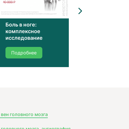
Комплексна
Боль в ноге:
диагностика
комплексное
боли в ноге
исследование
Подробнее
Подробнее
вен головного мозга
головного мозга, ангиография