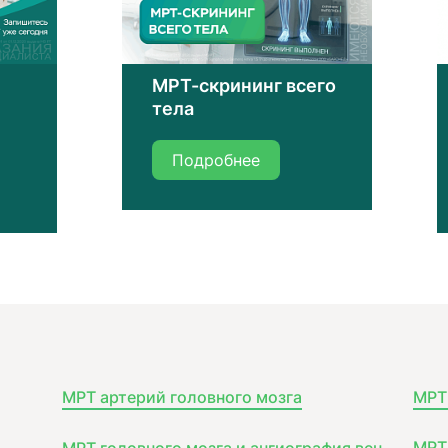
МРТ-скрининг всего
тела
Подробнее
МРТ артерий головного мозга
МРТ 
я
МРТ 
МРТ головного мозга и ангиография вен