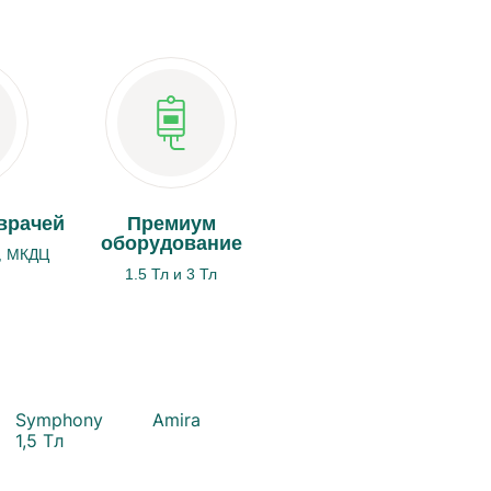
врачей
Премиум
оборудование
, МКДЦ
1.5 Тл и 3 Тл
Symphony
Amira
1,5 Тл