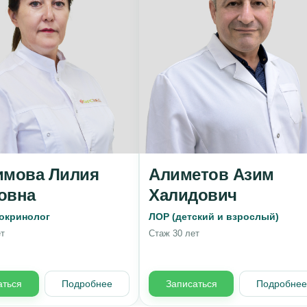
имова Лилия
Алиметов Азим
овна
Халидович
окринолог
ЛОР (детский и взрослый)
т
Стаж 30 лет
аться
Подробнее
Записаться
Подробне