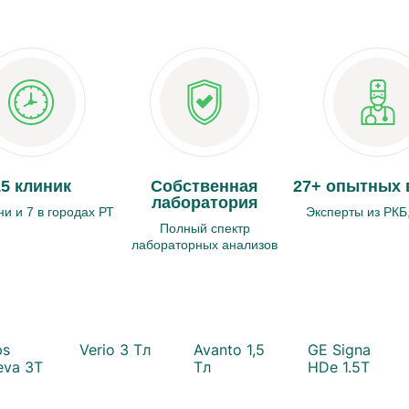
15 клиник
Собственная
27+ опытных 
лаборатория
ни и 7 в городах РТ
Эксперты из РКБ
Полный спектр
лабораторных анализов
ps
Verio 3 Тл
Avanto 1,5
GE Signa
eva 3T
Тл
HDe 1.5T