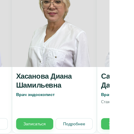
Хасанова Диана
Салимов
Шамильевна
Дамиров
Врач эндоскопист
Врач сосудист
Стаж 4 года
е
Записаться
Подробнее
Записаться