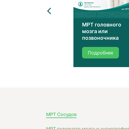
мплексные МРТ-
МРТ головного
следования
мозга или
позвоночника
одробнее
Подробнее
МРТ Сосудов
МРТ головного мозга и ангиографи