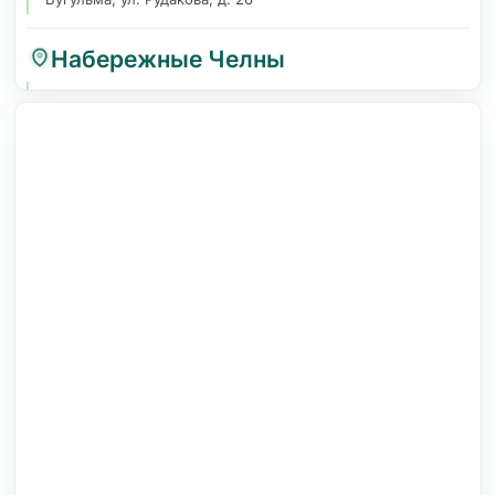
Набережные Челны
Набережные Челны, ГЭС, Набережная им. Г.Тукая, 39
Елабуга
Елабуга, просп. Нефтяников, 57
Чистополь
Чистополь, ул. Вишневского, 1
Зеленодольск
Зеленодольск, ул. Гоголя, 1
Богатые Сабы
пгт. Богатые Сабы, ул. Г.Тукая, 3