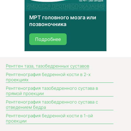
МРТ головного мозга или
позвоночника
Подробнее
Рентген таза, тазобедренных суставов
Рентгенография бедренной кости в 2-х
проекциях
Рентгенография тазобедренного сустава в
прямой проекции
Рентгенография тазобедренного сустава с
отведением бедра
Рентгенография бедренной кости в 1-ой
проекции