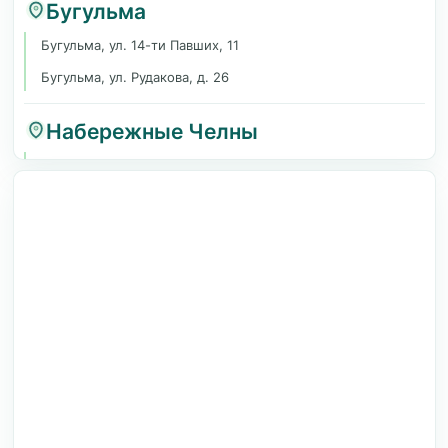
Бугульма
Бугульма, ул. 14-ти Павших, 11
Бугульма, ул. Рудакова, д. 26
Набережные Челны
Набережные Челны, ГЭС, Набережная им. Г.Тукая, 39
Елабуга
Елабуга, просп. Нефтяников, 57
Чистополь
Чистополь, ул. Вишневского, 1
Зеленодольск
Зеленодольск, ул. Гоголя, 1