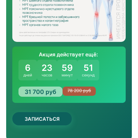
Акция действует ещё:
6
23
59
51
дней
часов
минут
секунд
31 700 руб
78 200 руб
ЗАПИСАТЬСЯ