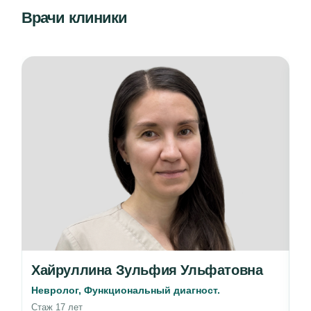
Врачи клиники
Хайруллина Зульфия Ульфатовна
А
Невролог, Функциональный диагност.
Вр
Стаж 17 лет
Ст