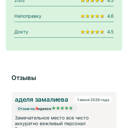
2GIS
★★★★★
4.5
Напоправку
★★★★★
4.6
Докту
★★★★★
4.5
Отзывы
аделя замалиева
1 июня 2026 года
★
★
★
★
★
Отзыв на
Я
ндексе
Замечательное место все чисто
а
аккуратно вежливый персонал