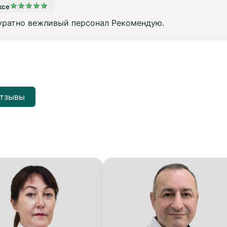
★
★
★
★
★
ксе
куратно вежливый персонал Рекомендую.
отзывы