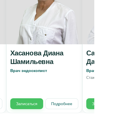
Хасанова Диана
Салимов Фа
Шамильевна
Дамирович
Врач эндоскопист
Врач сосудистый х
Стаж 4 года
Записаться
Подробнее
Записаться