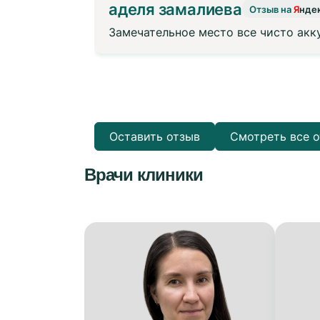
аделя замалиева
Отзыв на
Я
нде
ня 2026 года
Замечательное место все чисто ак
лали
ильному
Оставить отзыв
Смотреть все 
Врачи клиники