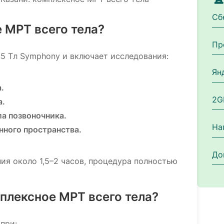
Сб
 МРТ всего тела?
Пр
,5 Тл Symphony и включает исследования:
Ян
.
2G
а.
а позвоночника.
На
ного пространства.
До
я около 1,5–2 часов, процедура полностью
плексное МРТ всего тела?
при: