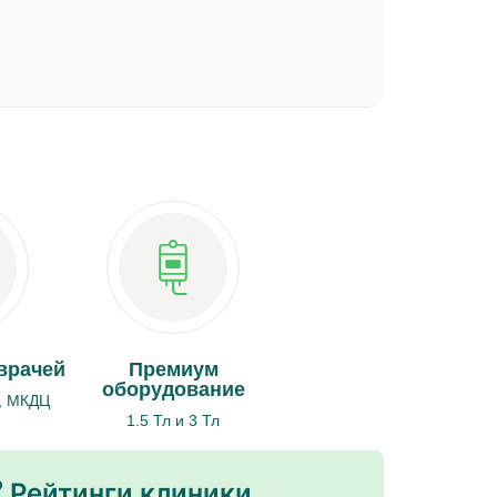
врачей
Премиум
оборудование
, МКДЦ
1.5 Тл и 3 Тл
 Рейтинги клиники