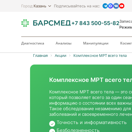
Казань
Город:
Подписывайтесь на нас:
Запис
+7 843 500-55-82
Режим 
Диагностика
Анализы
Манипуляции
Косме
Главная
Акции
Комплексное МРТ всего тела
Комплексное МРТ всего те
Комплексное МРТ всего тела — это 
который позволяет всего за один се
информацию о состоянии всех важных
Такое обследование незаменимо для
заболеваний и своевременного лечен
Точность и информативность
Безболезненность