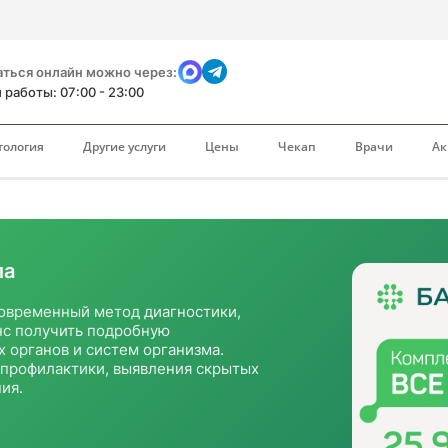
аться онлайн можно через:
работы: 07:00 - 23:00
тология
Другие услуги
Цены
Чекап
Врачи
А
ла
современный метод диагностики,
анс получить подробную
 органов и систем организма.
 профилактики, выявления скрытых
ия.