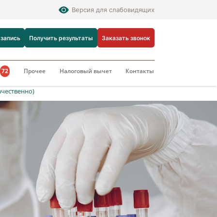
Версия для слабовидящих
 запись
Получить результаты
Заказать звонок
и
72
Прочее
Налоговый вычет
Контакты
ачественно)