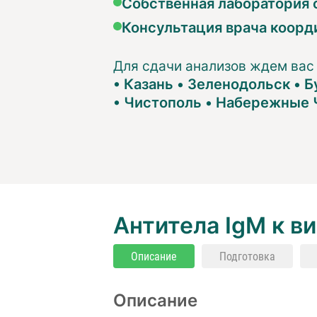
Собственная лаборатория с
Консультация врача коорд
Для сдачи анализов ждем вас
•
Казань
•
Зеленодольск
•
Б
•
Чистополь
•
Набережные 
Антитела IgM к ви
Описание
Подготовка
Описание