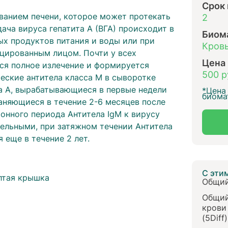
Срок
еванием печени, которое может протекать
2
ача вируса гепатита А (ВГА) происходит в
Биом
ых продуктов питания и воды или при
Кровь
цированным лицом. Почти у всех
Цена
тся полное излечение и формируется
500 р
ские антитела класса M в сыворотке
та А, вырабатывающиеся в первые недели
*Цена 
биома
няющиеся в течение 2-6 месяцев после
онного периода Антитела IgM к вирусу
тельными, при затяжном течении Антитела
 еще в течение 2 лет.
ы
С эти
лтая крышка
Общий
Общий
крови
(5Diff)