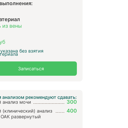
 выполнения:
атериал
 из вены
уб
указана без взятия
териала
Записаться
м анализом рекомендуют сдавать:
300
 анализ мочи
400
 (клинический) анализ
 ОАК развернутый