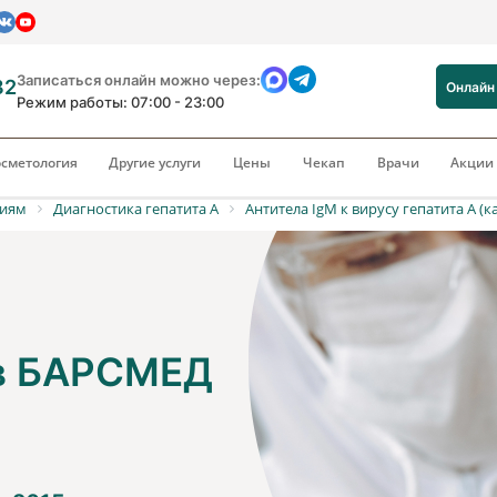
Записаться онлайн можно через:
82
Онлайн
Режим работы: 07:00 - 23:00
сметология
Другие услуги
Цены
Чекап
Врачи
Акци
риям
Диагностика гепатита А
Антитела IgM к вирусу гепатита А (к
 в БАРСМЕД