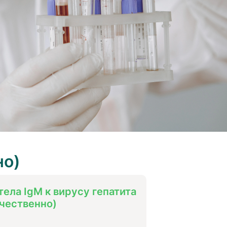
но)
тела IgM к вирусу гепатита
ачественно)