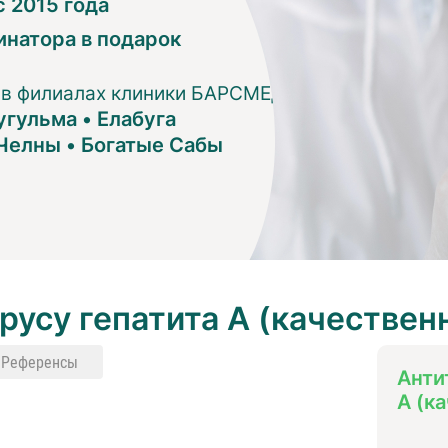
 2015 года
инатора в подарок
 в филиалах клиники БАРСМЕД:
угульма
•
Елабуга
Челны
•
Богатые Сабы
русу гепатита А (качествен
Референсы
Анти
А (к