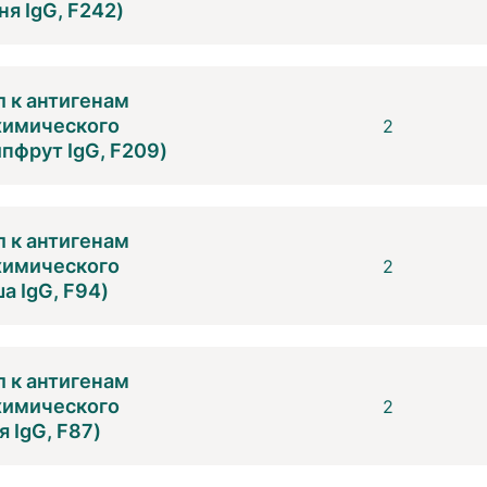
я IgG, F242)
 к антигенам
 химического
2
пфрут IgG, F209)
 к антигенам
 химического
2
а IgG, F94)
 к антигенам
 химического
2
 IgG, F87)