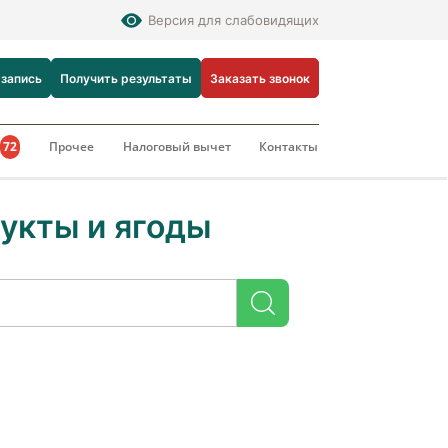
Версия для слабовидящих
 запись
Получить результаты
Заказать звонок
и
72
Прочее
Налоговый вычет
Контакты
укты и ягоды