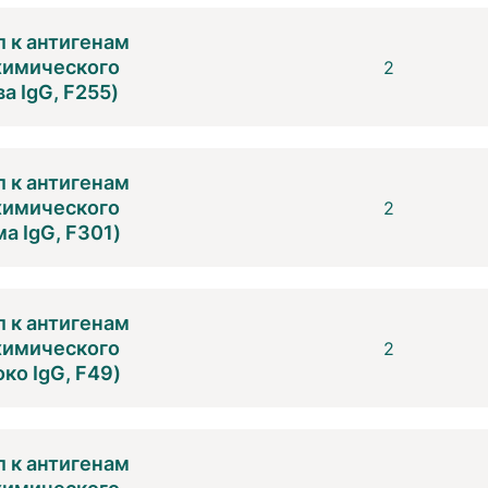
 к антигенам
 химического
2
а IgG, F255)
 к антигенам
 химического
2
а IgG, F301)
 к антигенам
 химического
2
ко IgG, F49)
 к антигенам