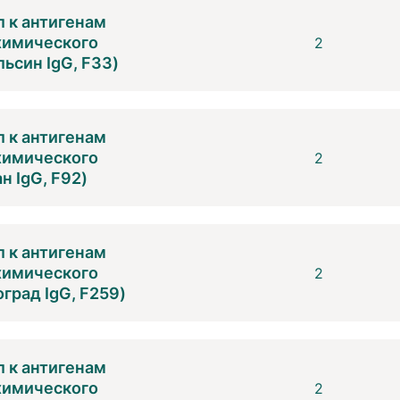
 к антигенам
 химического
2
ьсин IgG, F33)
 к антигенам
 химического
2
н IgG, F92)
 к антигенам
 химического
2
град IgG, F259)
 к антигенам
 химического
2