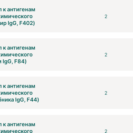
 к антигенам
 химического
2
р IgG, F402)
 к антигенам
 химического
2
 IgG, F84)
 к антигенам
 химического
2
ника IgG, F44)
 к антигенам
 химического
2