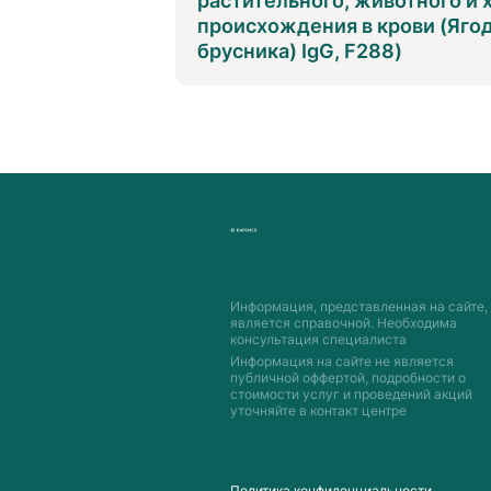
растительного, животного и
происхождения в крови (Ягод
брусника) IgG, F288)
Информация, представленная на сайте,
является справочной. Необходима
консультация специалиста
Информация на сайте не является
публичной оффертой, подробности о
стоимости услуг и проведений акций
уточняйте в контакт центре
Пoлитика конфиденциальности