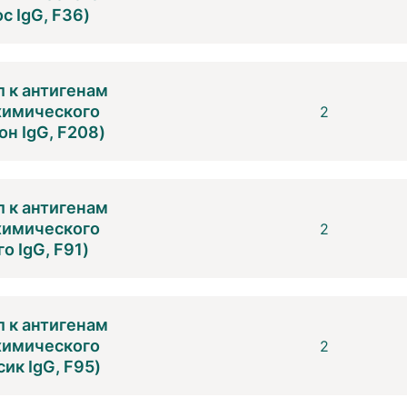
с IgG, F36)
 к антигенам
 химического
2
н IgG, F208)
 к антигенам
 химического
2
о IgG, F91)
 к антигенам
 химического
2
ик IgG, F95)