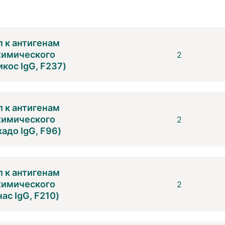
 к антигенам
 химического
2
кос IgG, F237)
 к антигенам
 химического
2
адо IgG, F96)
 к антигенам
 химического
2
ас IgG, F210)