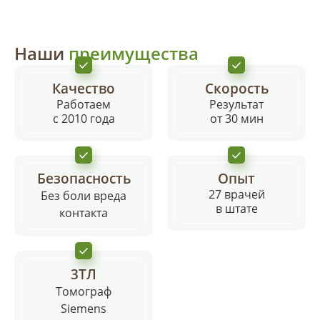
Наши
преимущества
Качество
Скорость
Работаем
Результат
с 2010 года
от 30 мин
Оставить отзыв
Смотреть все отзывы
Безопасность
Опыт
27 врачей
Без боли вреда
в штате
контакта
3ТЛ
Томограф
Siemens