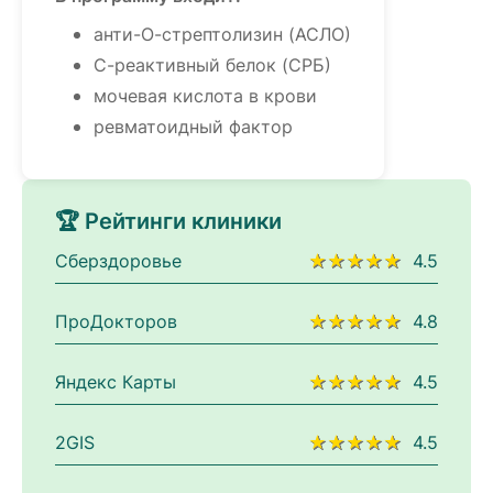
анти-О-стрептолизин (АСЛО)
С-реактивный белок (СРБ)
мочевая кислота в крови
ревматоидный фактор
🏆 Рейтинги клиники
Сберздоровье
★★★★★
4.5
ПроДокторов
★★★★★
4.8
Яндекс Карты
★★★★★
4.5
2GIS
★★★★★
4.5