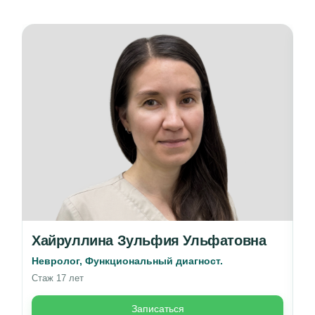
Хайруллина Зульфия Ульфатовна
А
Невролог, Функциональный диагност.
Вр
Стаж 17 лет
Ст
Записаться