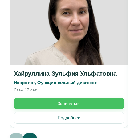
Хайруллина Зульфия Ульфатовна
А
Невролог, Функциональный диагност.
Вр
Стаж 17 лет
Ст
Записаться
Подробнее