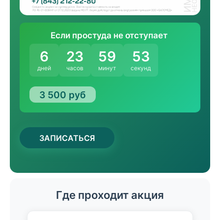
Если простуда не отступает
6
23
59
53
дней
часов
минут
секунд
3 500 руб
ЗАПИСАТЬСЯ
Где проходит акция