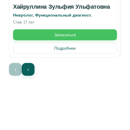
Хайруллина Зульфия Ульфатовна
А
Невролог, Функциональный диагност.
Вр
Стаж 17 лет
Ст
Записаться
Подробнее
‹
›