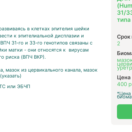
(Hum
31/3
типа
развиваясь в клетках эпителия шейки
ивести к эпителиальной дисплазии и
Срок
ПЧ 31-го и 33-го генотипов связаны с
2
ки матки - они относятся к вирусам
Биом
о риска (ВПЧ ВКР).
мазок
церви
уретр
а, мазок из цервикального канала, мазок
(указать)
Цена
400 р
ТС или ЭБЧП
*Цена 
биома