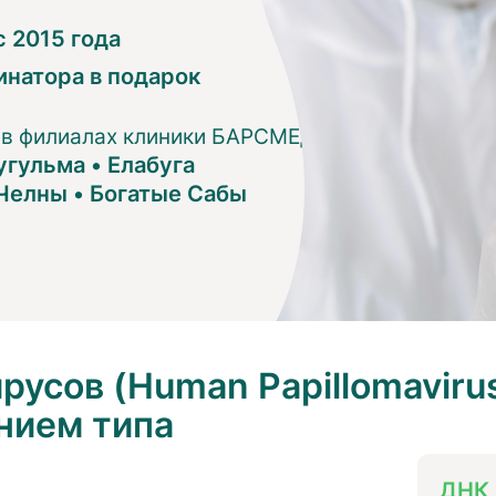
 2015 года
инатора в подарок
 в филиалах клиники БАРСМЕД:
угульма
•
Елабуга
Челны
•
Богатые Сабы
усов (Human Papillomavirus
нием типа
ДНК 