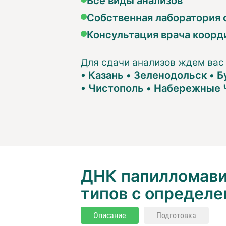
Собственная лаборатория с
Консультация врача коорд
Для сдачи анализов ждем вас
•
Казань
•
Зеленодольск
•
Б
•
Чистополь
•
Набережные 
ДНК папилломавир
типов с определе
Описание
Подготовка