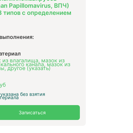
an Papillomavirus, ВПЧ)
3 типов с определением
 выполнения:
атериал
 из влагалища, мазок из
кального канала, мазок из
ы, другое (указать)
уб
указана без взятия
териала
Записаться