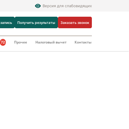
Версия для слабовидящих
 запись
Получить результаты
Заказать звонок
и
72
Прочее
Налоговый вычет
Контакты