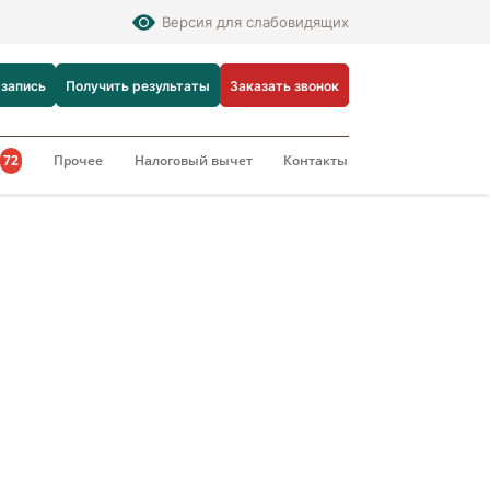
Версия для слабовидящих
 запись
Получить результаты
Заказать звонок
и
72
Прочее
Налоговый вычет
Контакты