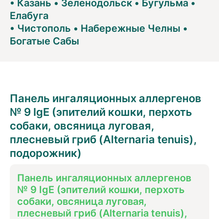
•
Казань
•
Зеленодольск
•
Бугульма
•
Елабуга
•
Чистополь
•
Набережные Челны
•
Богатые Сабы
Панель ингаляционных аллергенов
№ 9 IgE (эпителий кошки, перхоть
собаки, овсяница луговая,
плесневый гриб (Alternaria tenuis),
подорожник)
Панель ингаляционных аллергенов
№ 9 IgE (эпителий кошки, перхоть
собаки, овсяница луговая,
плесневый гриб (Alternaria tenuis),