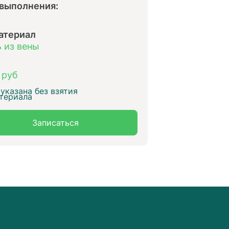
 выполнения:
атериал
 из вены
 руб
указана без взятия
териала
Записаться