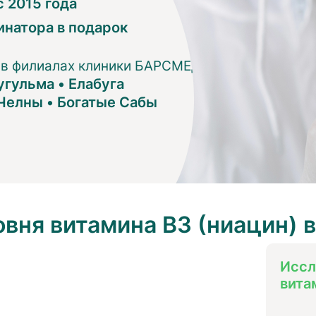
 2015 года
инатора в подарок
 в филиалах клиники БАРСМЕД:
угульма
•
Елабуга
Челны
•
Богатые Сабы
вня витамина B3 (ниацин) в
Иссл
вита