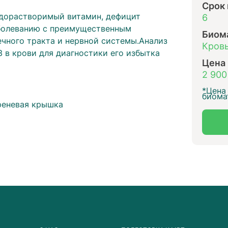
Срок
одорастворимый витамин, дефицит
6
аболеванию с преимущественным
Биом
чного тракта и нервной системы.Анализ
Кровь
 в крови для диагностики его избытка
Цена
2 900
ы
*Цена 
биома
еневая крышка