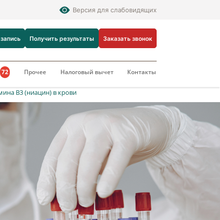
Версия для слабовидящих
 запись
Получить результаты
Заказать звонок
и
72
Прочее
Налоговый вычет
Контакты
ина B3 (ниацин) в крови