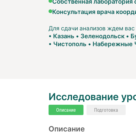
Собственная лаборатория с
Консультация врача коорд
Для сдачи анализов ждем вас
•
Казань
•
Зеленодольск
•
Б
•
Чистополь
•
Набережные 
Исследование уро
Описание
Подготовка
Описание