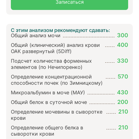
Записаться
С этим анализом рекомендуют сдавать:
300
Общий анализ мочи
400
Общий (клинический) анализ крови
ОАК развернутый (5Diff)
330
Подсчет количества форменных
элементов (по Нечипоренко)
570
Определение концентрационной
способности почек (по Зимницкому)
430
Микроальбумин в моче (МАУ)
200
Общий белок в суточной моче
210
Определение мочевины в сыворотке
крови
210
Определение общего белка в
сыворотки крови